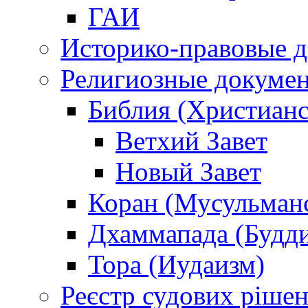
ГАИ
Историко-правовые 
Религиозные докуме
Библия (Христианс
Ветхий Завет
Новый Завет
Коран (Мусульман
Дхаммапада (Будд
Тора (Иудаизм)
Реєстр судових ріше