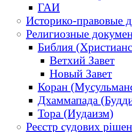
ГАИ
Историко-правовые 
Религиозные докуме
Библия (Христианс
Ветхий Завет
Новый Завет
Коран (Мусульман
Дхаммапада (Будд
Тора (Иудаизм)
Реєстр судових ріше