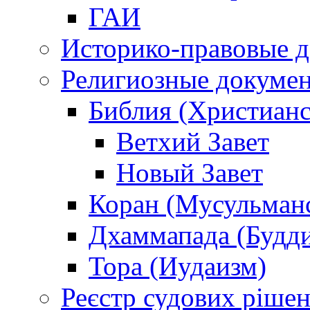
ГАИ
Историко-правовые 
Религиозные докуме
Библия (Христианс
Ветхий Завет
Новый Завет
Коран (Мусульман
Дхаммапада (Будд
Тора (Иудаизм)
Реєстр судових ріше