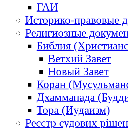
ГАИ
Историко-правовые 
Религиозные докуме
Библия (Христианс
Ветхий Завет
Новый Завет
Коран (Мусульман
Дхаммапада (Будд
Тора (Иудаизм)
Реєстр судових ріше