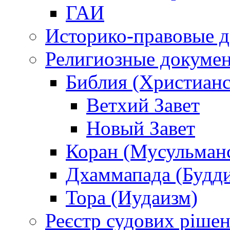
ГАИ
Историко-правовые 
Религиозные докуме
Библия (Христианс
Ветхий Завет
Новый Завет
Коран (Мусульман
Дхаммапада (Будд
Тора (Иудаизм)
Реєстр судових ріше