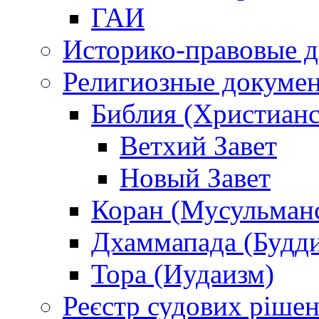
ГАИ
Историко-правовые 
Религиозные докуме
Библия (Христианс
Ветхий Завет
Новый Завет
Коран (Мусульман
Дхаммапада (Будд
Тора (Иудаизм)
Реєстр судових ріше