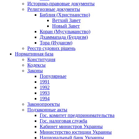
Историко-правовые документы
Религиозные документы
Библия (Христианство)
Ветхий Завет
Новый Завет
Коран (Мусульманство)
Дхаммапада (Буддизм)
Тора (Иудаизм)
Реєстр судових рішень
Нормативная база
Конституция
Кодексы
Законы
Популярные
1991
1992
1993
1994
Законопроекты
Подзаконные акты
Гос. комитет предпринимательства
Гос. налоговая служба
Кабинет министров Украины
Министерство юстиции Украины
Национальный банк Украины