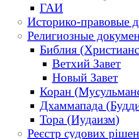
ГАИ
Историко-правовые 
Религиозные докуме
Библия (Христианс
Ветхий Завет
Новый Завет
Коран (Мусульман
Дхаммапада (Будд
Тора (Иудаизм)
Реєстр судових ріше