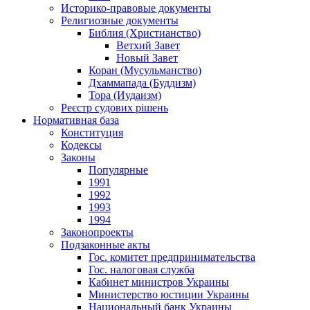
Историко-правовые документы
Религиозные документы
Библия (Христианство)
Ветхий Завет
Новый Завет
Коран (Мусульманство)
Дхаммапада (Буддизм)
Тора (Иудаизм)
Реєстр судових рішень
Нормативная база
Конституция
Кодексы
Законы
Популярные
1991
1992
1993
1994
Законопроекты
Подзаконные акты
Гос. комитет предпринимательства
Гос. налоговая служба
Кабинет министров Украины
Министерство юстиции Украины
Национальный банк Украины