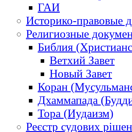
ГАИ
Историко-правовые 
Религиозные докуме
Библия (Христианс
Ветхий Завет
Новый Завет
Коран (Мусульман
Дхаммапада (Будд
Тора (Иудаизм)
Реєстр судових ріше