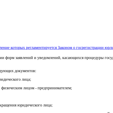
ление которых регламентируется Законом о госрегистрации юр
нии форм заявлений и уведомлений, касающихся процедуры госу
едующих документов:
ридического лица;
и физическим лицом - предпринимателем;
екращения юридического лица;