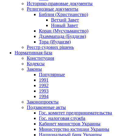
Историко-правовые документы
Религиозные документы
Библия (Христианство)
Ветхий Завет
Новый Завет
Коран (Мусульманство)
Дхаммапада (Буддизм)
Тора (Иудаизм)
Реєстр судових рішень
Нормативная база
Конституция
Кодексы
Законы
Популярные
1991
1992
1993
1994
Законопроекты
Подзаконные акты
Гос. комитет предпринимательства
Гос. налоговая служба
Кабинет министров Украины
Министерство юстиции Украины
Национальный банк Украины