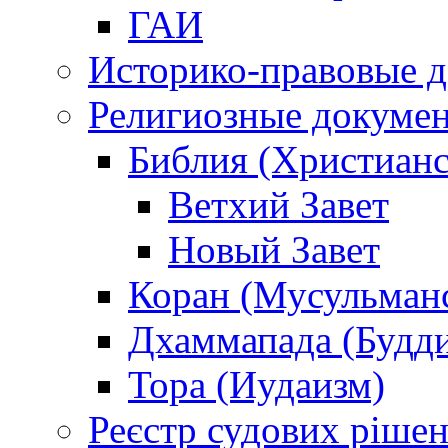
ГАИ
Историко-правовые 
Религиозные докуме
Библия (Христианс
Ветхий Завет
Новый Завет
Коран (Мусульман
Дхаммапада (Будд
Тора (Иудаизм)
Реєстр судових ріше