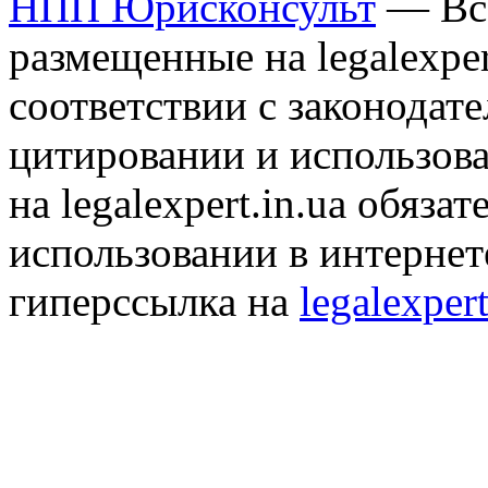
НПП Юрисконсульт
— Все
размещенные на legalexper
соответствии с законодат
цитировании и использов
на legalexpert.in.ua обяз
использовании в интернет
гиперссылка на
legalexpert