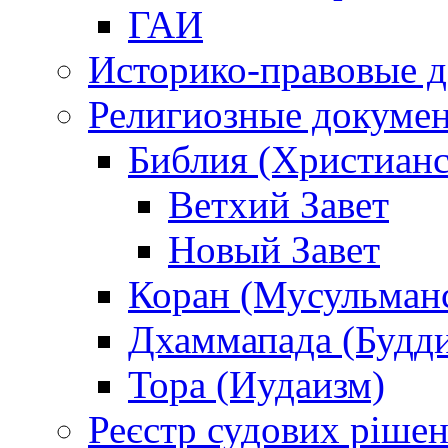
ГАИ
Историко-правовые 
Религиозные докуме
Библия (Христианс
Ветхий Завет
Новый Завет
Коран (Мусульман
Дхаммапада (Будд
Тора (Иудаизм)
Реєстр судових ріше