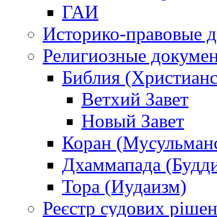
ГАИ
Историко-правовые 
Религиозные докуме
Библия (Христианс
Ветхий Завет
Новый Завет
Коран (Мусульман
Дхаммапада (Будд
Тора (Иудаизм)
Реєстр судових ріше