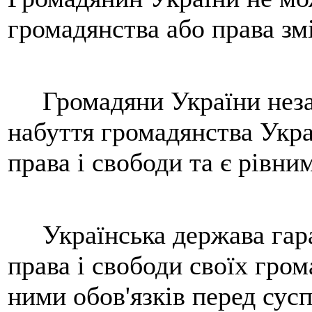
громадянства або права зм
Громадяни України незале
набуття громадянства Укра
права і свободи та є рівни
Українська держава гаран
права і свободи своїх гро
ними обов'язків перед сус