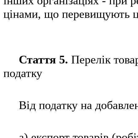
інших організаціях - при р
цінами, що перевищують ц
Стаття 5.
Перелік товар
податку
Від податку на добавлену
а) експорт товарів (робі