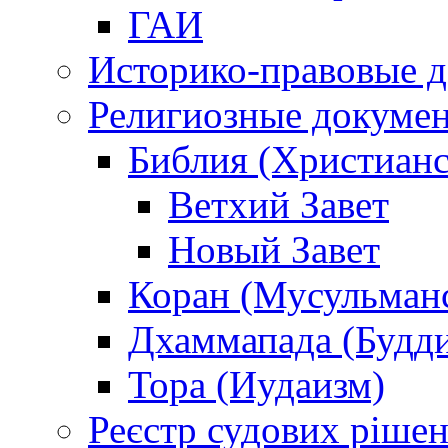
ГАИ
Историко-правовые 
Религиозные докуме
Библия (Христианс
Ветхий Завет
Новый Завет
Коран (Мусульман
Дхаммапада (Будд
Тора (Иудаизм)
Реєстр судових ріше