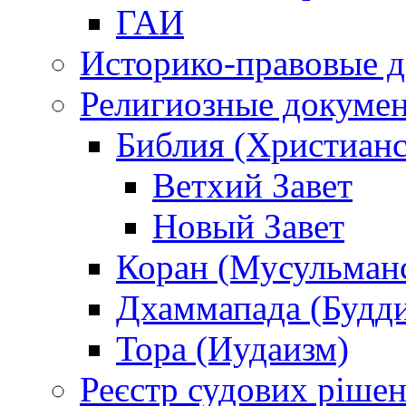
ГАИ
Историко-правовые 
Религиозные докуме
Библия (Христианс
Ветхий Завет
Новый Завет
Коран (Мусульман
Дхаммапада (Будд
Тора (Иудаизм)
Реєстр судових ріше