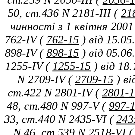
50, ст.436 N 2181-III (
21
чинності з 1 квітня 2001
762-IV (
762-15
) від 15.0
898-IV (
898-15
) від 05.0
1255-IV (
1255-15
) від 18
N 2709-IV (
2709-15
) в
ст.422 N 2801-IV (
2801-1
48, ст.480 N 997-V (
997-
33, ст.440 N 2435-VI (
243
N 46, ст.539 N 2518-VI (