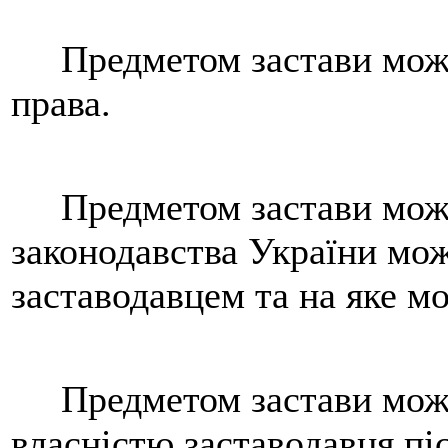
Предметом застави можут
права.
Предметом застави може 
законодавства України мо
заставодавцем та на яке м
Предметом застави може 
власністю заставодавця пі