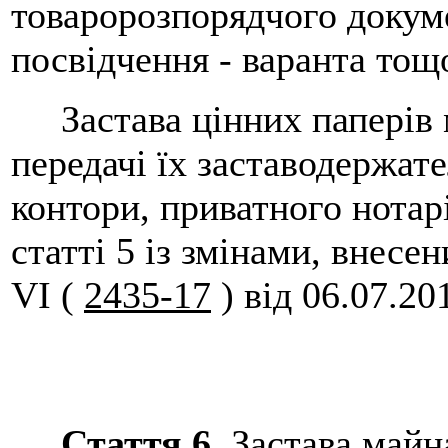
товаророзпорядчого докуме
посвідчення - варанта тощ
Застава цінних паперів 
передачі їх заставодержат
контори, приватного нотарі
статті 5 із змінами, внесе
VI (
2435-17
) від 06.07.20
Стаття 6.
Застава майна