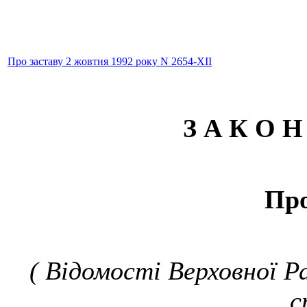
Про заставу 2 жовтня 1992 року N 2654-XII
З А К О Н
Про
( Відомості Верховної Ра
с