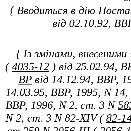
{ Вводиться в дію Постан
від 02.10.92, ВВ
{ Із змінами, внесеними
(
4035-12
) від 25.02.94, 
ВР
від 14.12.94, ВВР, 1
14.03.95, ВВР, 1995, N 14,
ВВР, 1996, N 2, ст. 3 N
58
N 2, ст. 3 N 82-XIV (
82-1
ст.259 N 2056-III (
2056-