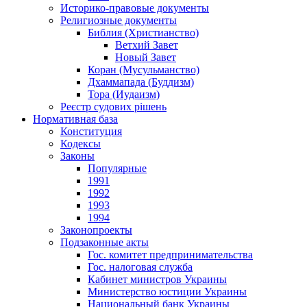
Историко-правовые документы
Религиозные документы
Библия (Христианство)
Ветхий Завет
Новый Завет
Коран (Мусульманство)
Дхаммапада (Буддизм)
Тора (Иудаизм)
Реєстр судових рішень
Нормативная база
Конституция
Кодексы
Законы
Популярные
1991
1992
1993
1994
Законопроекты
Подзаконные акты
Гос. комитет предпринимательства
Гос. налоговая служба
Кабинет министров Украины
Министерство юстиции Украины
Национальный банк Украины