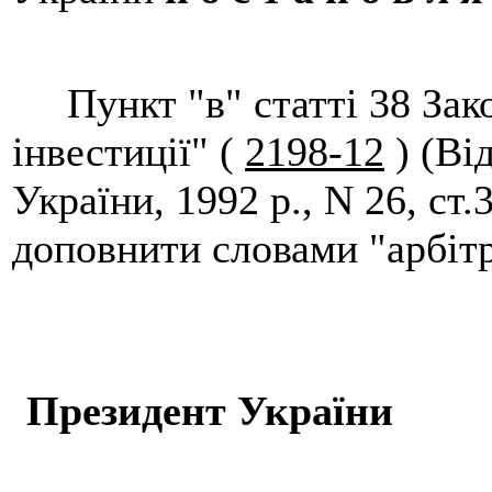
Пункт "в" статті 38 Зако
інвестиції" (
2198-12
) (Ві
України, 1992 р., N 26, ст.
доповнити словами "арбіт
Президент Ук