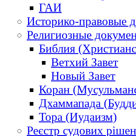
ГАИ
Историко-правовые 
Религиозные докуме
Библия (Христианс
Ветхий Завет
Новый Завет
Коран (Мусульман
Дхаммапада (Будд
Тора (Иудаизм)
Реєстр судових ріше