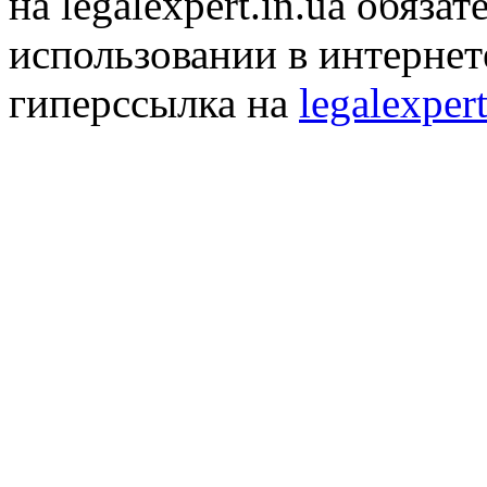
на legalexpert.in.ua обяз
использовании в интернет
гиперссылка на
legalexpert