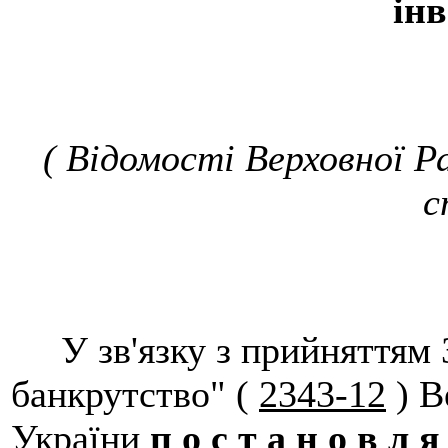
інв
( Відомості Верховної Ра
с
У зв'язку з прийняттям 
банкрутство" (
2343-12
) В
України
п о с т а н о в л я