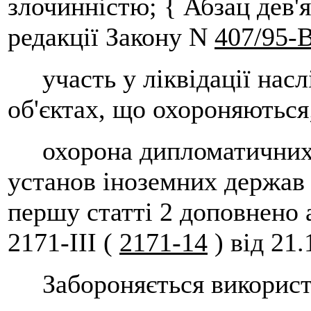
злочинністю; { Абзац дев'я
редакції Закону N
407/95-
участь у ліквідації наслі
об'єктах, що охороняються
охорона дипломатичних п
установ іноземних держав 
першу статті 2 доповнено 
2171-III (
2171-14
) від 21.
Забороняється використа