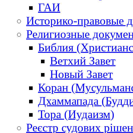
ГАИ
Историко-правовые 
Религиозные докуме
Библия (Христианс
Ветхий Завет
Новый Завет
Коран (Мусульман
Дхаммапада (Будд
Тора (Иудаизм)
Реєстр судових ріше