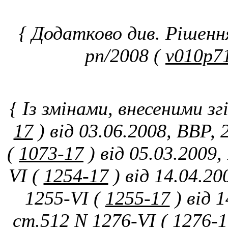
{ Додатково див. Рішенн
рп/2008 (
v010p7
{ Із змінами, внесеними зг
17
) від 03.06.2008, ВВР,
(
1073-17
) від 05.03.2009
VI (
1254-17
) від 14.04.2
1255-VI (
1255-17
) від 
ст.512 N 1276-VI (
1276-1