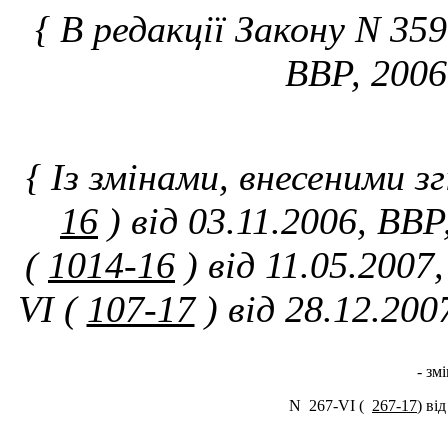
{ В редакції Закону N 359
ВВР, 2006
{ Із змінами, внесеними з
16
) від 03.11.2006, ВВ
(
1014-16
) від 11.05.2007
VI (
107-17
) від 28.12.200
- зміни діють п
N 267-VI (
267-17
) ві