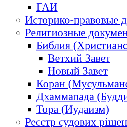
ГАИ
Историко-правовые 
Религиозные докуме
Библия (Христианс
Ветхий Завет
Новый Завет
Коран (Мусульман
Дхаммапада (Будд
Тора (Иудаизм)
Реєстр судових ріше