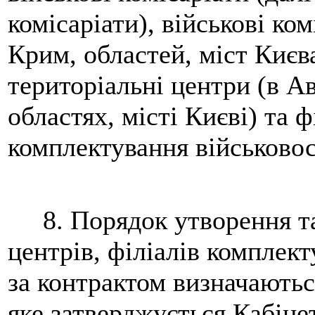
комісаріати), військові ко
Крим, областей, міст Києв
територіальні центри (в А
областях, місті Києві) та ф
комплектування військово
8. Порядок утворення та
центрів, філіалів комплек
за контрактом визначають
яке затверджується Кабіне