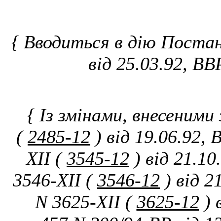
{ Вводиться в дію Постан
від 25.03.92, ВВ
{ Із змінами, внесеними
(
2485-12
) від 19.06.92,
XII (
3545-12
) від 21.10
3546-XII (
3546-12
) від 2
N 3625-XII (
3625-12
) 