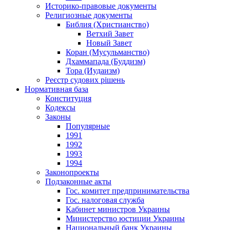
Историко-правовые документы
Религиозные документы
Библия (Христианство)
Ветхий Завет
Новый Завет
Коран (Мусульманство)
Дхаммапада (Буддизм)
Тора (Иудаизм)
Реєстр судових рішень
Нормативная база
Конституция
Кодексы
Законы
Популярные
1991
1992
1993
1994
Законопроекты
Подзаконные акты
Гос. комитет предпринимательства
Гос. налоговая служба
Кабинет министров Украины
Министерство юстиции Украины
Национальный банк Украины