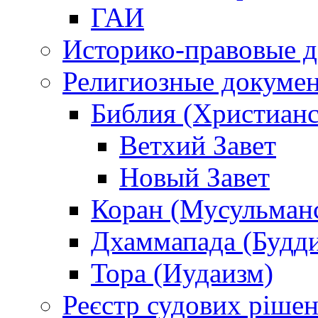
ГАИ
Историко-правовые 
Религиозные докуме
Библия (Христианс
Ветхий Завет
Новый Завет
Коран (Мусульман
Дхаммапада (Будд
Тора (Иудаизм)
Реєстр судових ріше