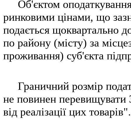
Об'єктом оподаткування є
ринковими цінами, що зазна
подається щоквартально до
по району (місту) за місц
проживання) суб'єкта підп
Граничний розмір податк
не повинен перевищувати 3
від реалізації цих товарів".