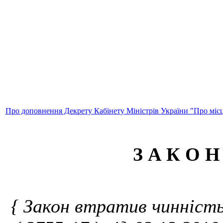
Про доповнення Декрету Кабінету Міністрів України "Про місц
З А К О Н
{ Закон втратив чинність