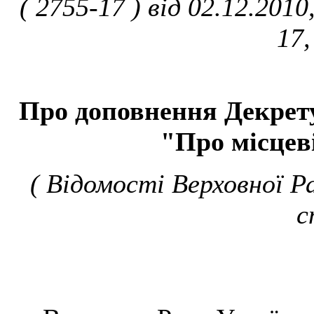
( 2755-17 ) від 02.12.2010
17,
Про доповнення Декрету
"Про місцеві
( Відомості Верховної Ра
с