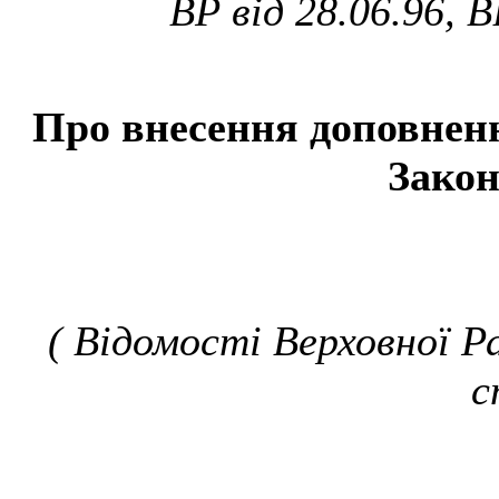
ВР від 28.06.96, В
Про внесення доповненн
Закон
( Відомості Верховної Ра
с