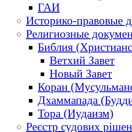
ГАИ
Историко-правовые 
Религиозные докуме
Библия (Христианс
Ветхий Завет
Новый Завет
Коран (Мусульман
Дхаммапада (Будд
Тора (Иудаизм)
Реєстр судових ріше