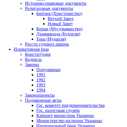
Историко-правовые документы
Религиозные документы
Библия (Христианство)
Ветхий Завет
Новый Завет
Коран (Мусульманство)
Дхаммапада (Буддизм)
Тора (Иудаизм)
Реєстр судових рішень
Нормативная база
Конституция
Кодексы
Законы
Популярные
1991
1992
1993
1994
Законопроекты
Подзаконные акты
Гос. комитет предпринимательства
Гос. налоговая служба
Кабинет министров Украины
Министерство юстиции Украины
Национальный банк Украины