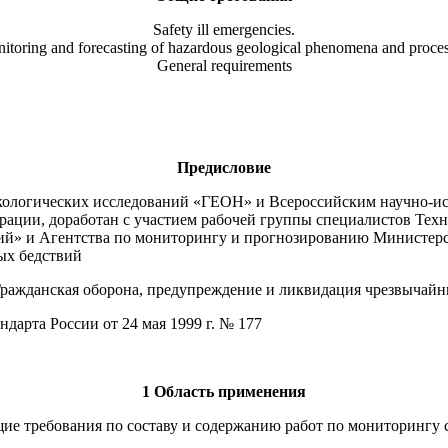
Safety ill emergencies.
itoring and forecasting of hazardous geological phenomena and proces
General requirements
Предисловие
ологических исследований «ГЕОН» и Всероссийским научно-ис
ации, доработан с участием рабочей группы специалистов Техн
ий» и Агентства по мониторингу и прогнозированию Министерс
ых бедствий
ражданская оборона, предупреждение и ликвидация чрезвычай
та России от 24 мая 1999 г. № 177
1 Область применения
ие требования по составу и содержанию работ по мониторингу 