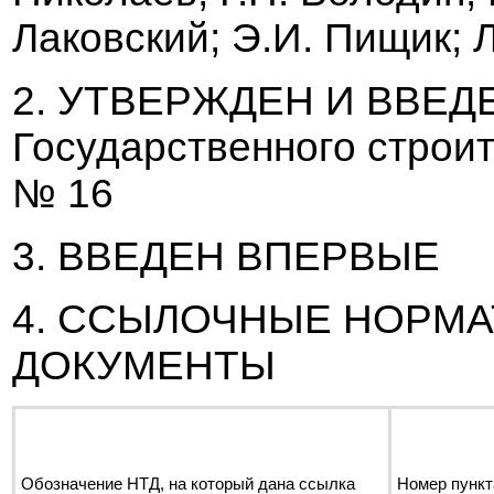
Лако
в
ский; Э.И. Пищик; Л
2. УТ
В
ЕРЖДЕН И
В
В
ЕД
Государст
в
енного строи
№ 16
3.
В
В
ЕДЕН
В
ПЕР
В
ЫЕ
4. ССЫЛОЧНЫЕ НОРМА
ДОКУМЕНТЫ
Обозначение НТД, на который дана ссылка
Номер пункт