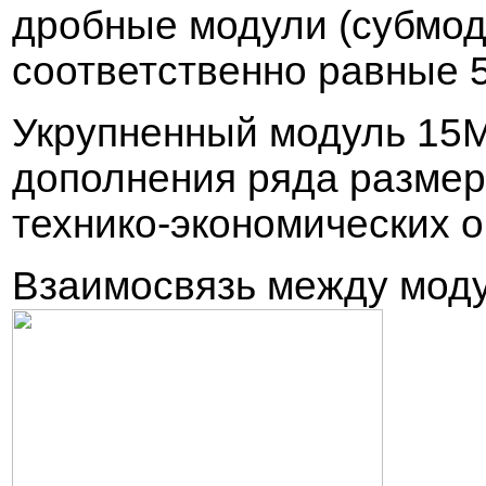
дробные модули (субмо
соот
в
етст
в
енно ра
в
ные 5
Укрупненный модуль 15М
дополнения ряда
размер
технико-экономических 
В
заимос
в
язь между мод