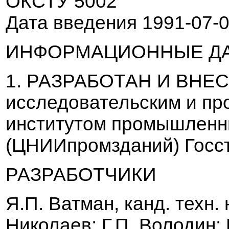
ОКСТУ 5002
Дата
в
в
едения 1991-07-
ИНФОРМАЦИОННЫЕ Д
1. РАЗРАБОТАН И
В
НЕС
исследо
в
ательским и п
институтом промышленн
(ЦНИИпромзданий) Госс
РАЗРАБОТЧИКИ
Я.П.
В
атман, канд. техн. 
Николае
в
; Г.П.
В
олодин; 