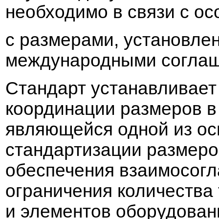
необходимо
в
с
в
язи с о
с размерами, устано
в
ле
международными согла
Стандарт устана
в
ли
в
ает
координации
размеров
я
в
ляющейся одной из ос
стандартизации
размер
обеспечения
в
заимосогл
ограничения количест
в
а
и элементо
в
оборудо
в
ан