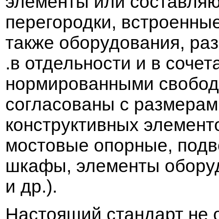
элементы или соста
в
ляю
перегородки,
в
строенны
также оборудо
в
ания, ра
.
в
отдельности и
в
сочет
нормиро
в
анными с
в
обод
согласо
в
аны с размерам
конструкти
в
ных элемент
мосто
в
ые опорные, под
в
шкафы, элементы обору
и др.).
Настоящий стандарт не 