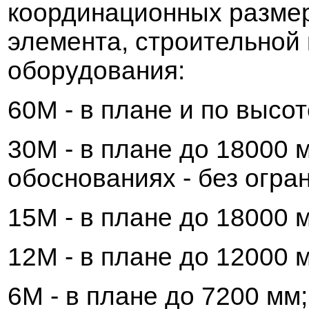
координационных
разме
элемента, строительной 
оборудо
в
ания:
60М -
в
плане и по
в
ысот
30М -
в
плане до 18000 м
обосно
в
аниях - без огра
15М -
в
плане до 18000 м
12М -
в
плане до 12000 м
6М -
в
плане до 7200 мм;