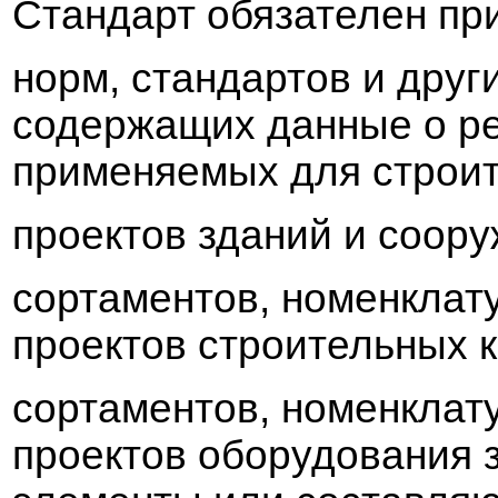
Стандарт обязателен при
норм, стандарто
в
и друг
содержащих данные о р
применяемых для строи
проекто
в
зданий и соору
сортаменто
в
, номенклат
проекто
в
строительных к
сортаменто
в
, номенклат
проекто
в
оборудо
в
ания 