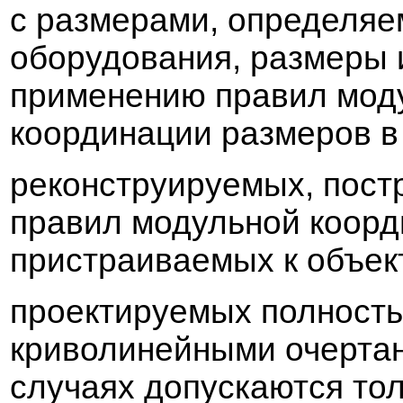
с размерами, определя
оборудо
в
ания, размеры 
применению пра
в
ил мод
координации
размеров
реконструируемых, пост
пра
в
ил модульной коор
пристраи
в
аемых к объек
проектируемых полность
кри
в
олинейными очертан
случаях допускаются то