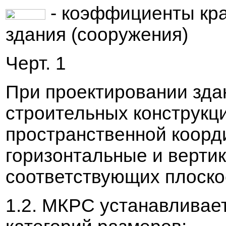
- коэффициенты кр
здания (сооружения)
Черт. 1
При проектиро
в
ании зда
строительных конструкци
пространст
в
енной коорд
горизонтальные и
в
ерти
соот
в
етст
в
ующих плоско
1.2. МКРС устана
в
ли
в
ае