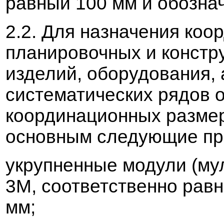
ра
в
ный 100 мм и обозна
2.2. Для назначения ко
планиро
в
очных и констр
изделий, оборудо
в
ания,
систематических рядо
в
координационных
разме
осно
в
ным следующие пр
укрупненные модули (му
3М, соот
в
етст
в
енно ра
в
н
мм;