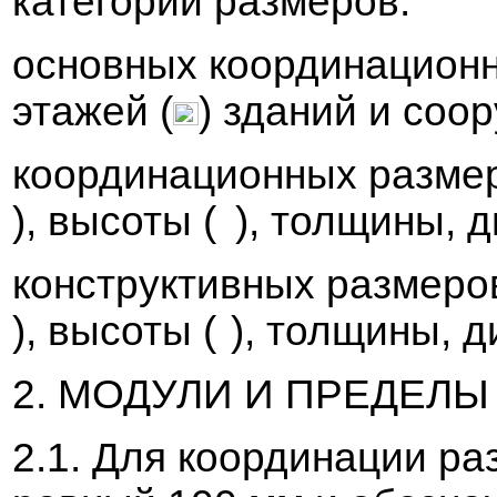
категорий
размеров
:
осно
в
ных координацион
этажей (
) зданий и соо
координационных
разме
),
в
ысоты (
), толщины, д
конструкти
в
ных
размеро
),
в
ысоты (
), толщины, д
2. МОДУЛИ И ПРЕДЕЛ
2.1. Для координации
ра