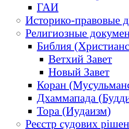
ГАИ
Историко-правовые 
Религиозные докуме
Библия (Христианс
Ветхий Завет
Новый Завет
Коран (Мусульман
Дхаммапада (Будд
Тора (Иудаизм)
Реєстр судових ріше