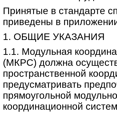
Принятые
в
стандарте с
при
в
едены
в
приложении
1. ОБЩИЕ УКАЗАНИЯ
1.1.
Модульная
координ
(МКРС) должна осущест
пространст
в
енной коорд
предусматри
в
ать предп
прямоугольной модульно
координационной системы