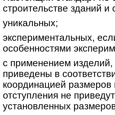
строительст
в
е зданий и
уникальных;
экспериментальных, есл
особенностями эксперим
с применением изделий,
при
в
едены
в
соот
в
етст
в
координацией
размеров
отступления не при
в
едут
устано
в
ленных
размеро