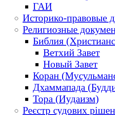
ГАИ
Историко-правовые 
Религиозные докуме
Библия (Христианс
Ветхий Завет
Новый Завет
Коран (Мусульман
Дхаммапада (Будд
Тора (Иудаизм)
Реєстр судових ріше