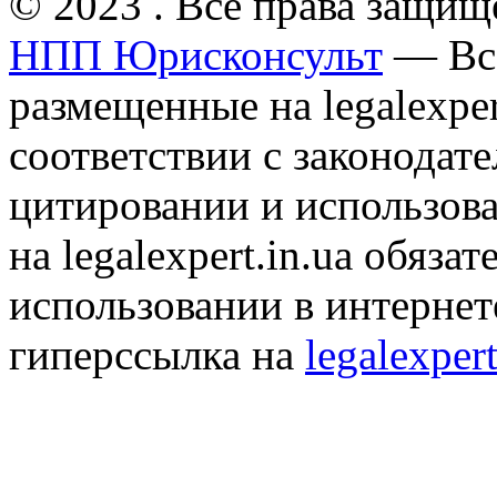
© 2023 . Все права защищ
НПП Юрисконсульт
— Все
размещенные на legalexper
соответствии с законодат
цитировании и использов
на legalexpert.in.ua обяз
использовании в интернет
гиперссылка на
legalexpert