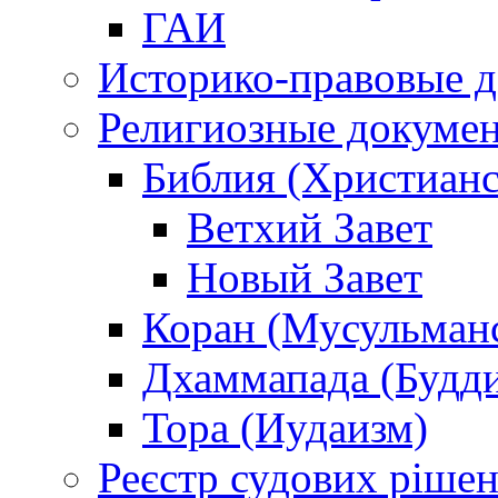
ГАИ
Историко-правовые 
Религиозные докуме
Библия (Христианс
Ветхий Завет
Новый Завет
Коран (Мусульман
Дхаммапада (Будд
Тора (Иудаизм)
Реєстр судових ріше