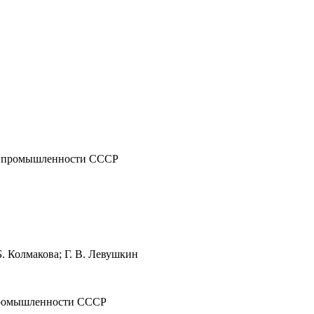
й промышленности ССС
Р
.
Колмакова; Г. В.
Левушкин
ромышленности СССР