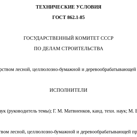
ТЕХНИЧЕСКИЕ УСЛОВИЯ
ГОСТ 862.1-85
ГОСУДАРСТВЕННЫЙ КОМИТЕТ СССР
ПО ДЕЛАМ СТРОИ
ТЕЛЬСТ
ВА
твом лесной, целлюлозно-бумажной
и деревообрабатывающе
ИСПОЛНИТЕЛИ
аук (руко
водит
ель темы)
;
Г.
М.
Матвиенков,
ка
нд. техн. наук;
М. Б
ом лесной, целлюлозно-бумажной и дерево
обрабатывающей п