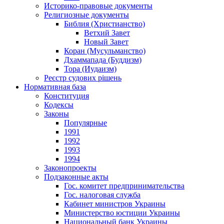
Историко-правовые документы
Религиозные документы
Библия (Христианство)
Ветхий Завет
Новый Завет
Коран (Мусульманство)
Дхаммапада (Буддизм)
Тора (Иудаизм)
Реєстр судових рішень
Нормативная база
Конституция
Кодексы
Законы
Популярные
1991
1992
1993
1994
Законопроекты
Подзаконные акты
Гос. комитет предпринимательства
Гос. налоговая служба
Кабинет министров Украины
Министерство юстиции Украины
Национальный банк Украины