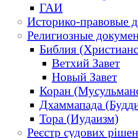
ГАИ
Историко-правовые 
Религиозные докуме
Библия (Христианс
Ветхий Завет
Новый Завет
Коран (Мусульман
Дхаммапада (Будд
Тора (Иудаизм)
Реєстр судових ріше