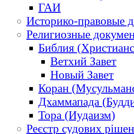
ГАИ
Историко-правовые 
Религиозные докуме
Библия (Христианс
Ветхий Завет
Новый Завет
Коран (Мусульман
Дхаммапада (Будд
Тора (Иудаизм)
Реєстр судових ріше