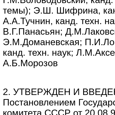
Г.М.Воловодовский, канд.
темы); Э.Ш. Шифрина, кан
А.А.Тучнин, канд. техн. н
В.Г.Панасьян; Д.М.Лаковс
Э.М.Доманевская; П.И.Ло
канд. техн. наук; Л.М.Акс
А.Б.Морозов
2. УТВЕРЖДЕН И ВВЕДЕ
Постановлением Государс
комитета СССР от 20.08.