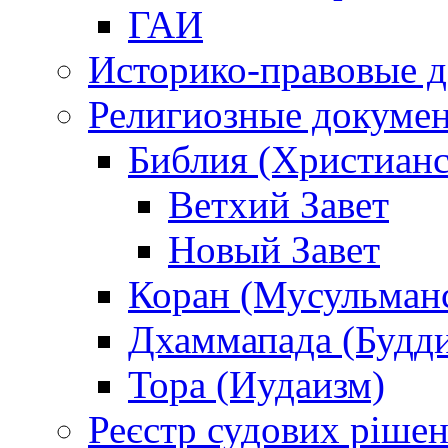
ГАИ
Историко-правовые 
Религиозные докуме
Библия (Христианс
Ветхий Завет
Новый Завет
Коран (Мусульман
Дхаммапада (Будд
Тора (Иудаизм)
Реєстр судових ріше