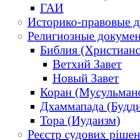
ГАИ
Историко-правовые 
Религиозные докуме
Библия (Христианс
Ветхий Завет
Новый Завет
Коран (Мусульман
Дхаммапада (Будд
Тора (Иудаизм)
Реєстр судових ріше