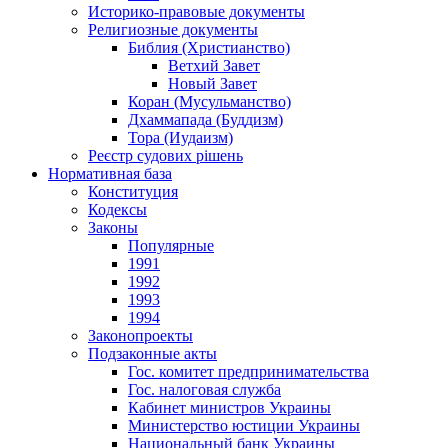
Историко-правовые документы
Религиозные документы
Библия (Христианство)
Ветхий Завет
Новый Завет
Коран (Мусульманство)
Дхаммапада (Буддизм)
Тора (Иудаизм)
Реєстр судових рішень
Нормативная база
Конституция
Кодексы
Законы
Популярные
1991
1992
1993
1994
Законопроекты
Подзаконные акты
Гос. комитет предпринимательства
Гос. налоговая служба
Кабинет министров Украины
Министерство юстиции Украины
Национальный банк Украины