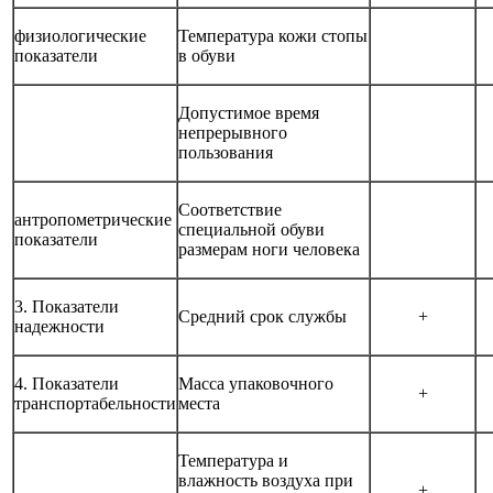
физиологические
Температура кожи стопы
показатели
в обуви
Допустимое время
непрерывного
пользования
Соответствие
антропометрические
специальной обуви
показатели
размерам ноги человека
3. Показатели
Средний срок службы
+
надежности
4. Показатели
Масса упаковочного
+
транспортабельности
места
Температура и
влажность воздуха при
+