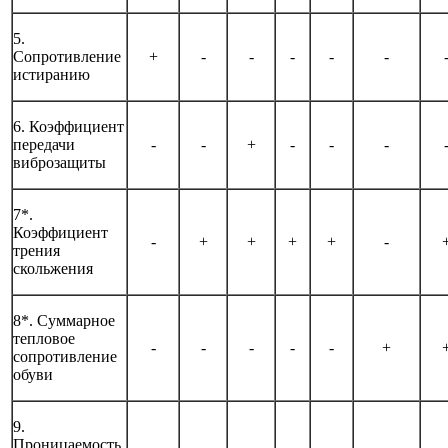
5.
Сопротивление
+
-
-
-
-
-
истиранию
6. Коэффициент
передачи
-
-
+
-
-
-
виброзащиты
7*.
Коэффициент
-
+
+
+
+
-
трения
скольжения
8*. Суммарное
тепловое
-
-
-
-
-
+
сопротивление
обуви
9.
Проницаемость