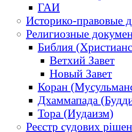
ГАИ
Историко-правовые 
Религиозные докуме
Библия (Христианс
Ветхий Завет
Новый Завет
Коран (Мусульман
Дхаммапада (Будд
Тора (Иудаизм)
Реєстр судових ріше