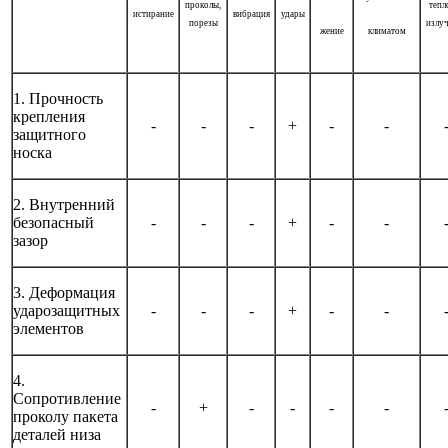
проколы,
тепл
истирание
вибрация
удары
порезы
излу
жение
климатом
1. Прочность
крепления
-
-
-
+
-
-
защитного
носка
2. Внутренний
безопасный
-
-
-
+
-
-
зазор
3. Деформация
ударозащитных
-
-
-
+
-
-
элементов
4.
Сопротивление
-
+
-
-
-
-
проколу пакета
деталей низа