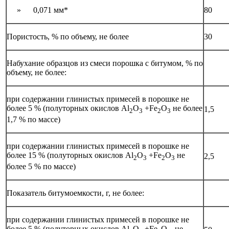
» 0,071 мм*
80
Пористость, % по объему, не более
30
Набухание образцов из смеси порошка с битумом, % по
объему, не более:
при содержании глинистых примесей в порошке не
более 5 % (полуторных окислов Аl
O
+Fe
O
не более
1,5
2
3
2
3
1,7 % по массе)
при содержании глинистых примесей в порошке не
более 15 % (полуторных окислов Аl
O
+Fe
O
не
2,5
2
3
2
3
более 5 % по массе)
Показатель битумоемкости, г, не более:
при содержании глинистых примесей в порошке не
более 5 % (полуторных окислов Аl
O
+Fe
O
не