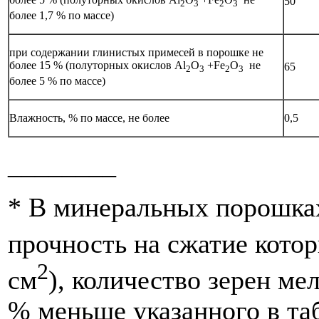
50
2
3
2
3
более 1,7 % по массе)
при содержании глинистых примесей в порошке не
более 15 % (полуторных окислов Аl
O
+Fe
O
не
65
2
3
2
3
более 5 % по массе)
Влажность, % по массе, не более
0,5
________
* В минеральных порошках
прочность на сжатие кото
2
см
), количество зерен ме
% меньше указанного в таб