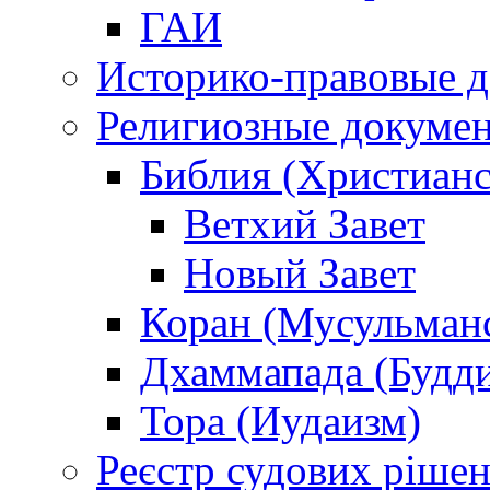
ГАИ
Историко-правовые 
Религиозные докуме
Библия (Христианс
Ветхий Завет
Новый Завет
Коран (Мусульман
Дхаммапада (Будд
Тора (Иудаизм)
Реєстр судових ріше