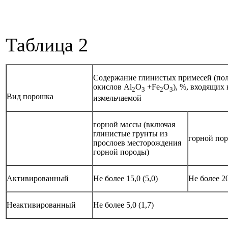
Таблица 2
Содержание глинистых примесей (по
окислов Аl
O
+Fe
O
), %, входящих 
2
3
2
3
Вид порошка
измельчаемой
горной массы (включая
глинистые грунты из
горной по
прослоев месторождения
горной породы)
Активированный
Не более 15,0 (5,0)
Не более 20
Неактивированный
Не более 5,0 (1,7)