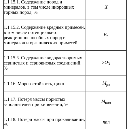
1.1.15.1. Содержание пород и
минералов, в том числе инородных
Х
горных пород, %
1.1.15.2. Содержание вредных примесей,
в том числе потенциально-
В
р
реакционноспособных пород и
минералов и органических примесей
1.1.15.3. Содержание водорастворимых
SO
сернистых и сернокислых соединений,
3
%
М
1.1.16. Морозостойкость, цикл
рз
1.1.17. Потеря массы пористых
М
кип
заполнителей при кипячении, %
1.1.18. Потери массы при прокаливании,
nnn
%