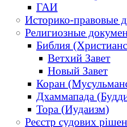
ГАИ
Историко-правовые 
Религиозные докуме
Библия (Христианс
Ветхий Завет
Новый Завет
Коран (Мусульман
Дхаммапада (Будд
Тора (Иудаизм)
Реєстр судових ріше