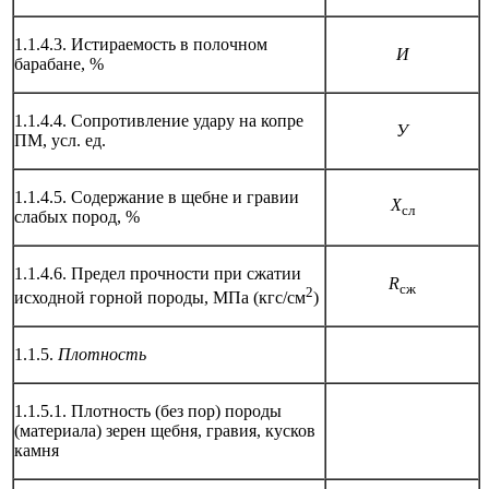
1.1.4.3. Истираемость в полочном
И
барабане, %
1.1.4.4. Сопротивление удару на копре
У
ПМ, усл. ед.
1.1.4.5. Содержание в щебне и гравии
Х
сл
слабых пород, %
1.1.4.6. Предел прочности при сжатии
R
сж
2
исходной горной породы, МПа (кгс/см
)
1.1.5.
Плотность
1.1.5.1. Плотность (без пор) породы
(материала) зерен щебня, гравия, кусков
камня