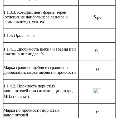
1.1.3.3. Коэффициент формы зерен
К
(отношение наиболь­шего размера к
ф,з
наименьшему), усл. ед.
1.1.4.
Прочность
1.1.4.1. Дробимость щебня и гравия при
D
р
сжатии в цилиндре, %
Марка гравия и щебня из гравия по
М
дробимости, марка щебня по прочности
1.1.4.2. Прочность пористых
заполнителей при сжатии в цилиндре,
2
МПа (кгс/см
)
Марка по прочности пористых
П
заполнителей