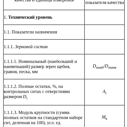
показателя качества
1.
Технический уровень
1.1. Показатели назначения
1.1.1.
Зерновой состав
1.1.1.1. Номинальный (наибольший и
D
/
D
наименьший) размер зерен щебня,
наиб
наим
гравия, песка, мм
1.1.1.2. Полные остатки, %, на
контрольных ситах с отверстиями
А
i
размером
D
i
1.1.1.3. Модуль крупности (сумма
М
полных остатков на стандартном наборе
к
сит, деленная на 100), усл. ед.