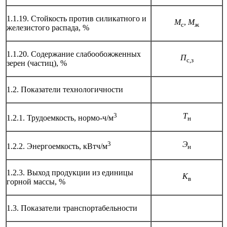
1.1.19. Стойкость против силикатного и
М
,
М
с
ж
железистого распада, %
1.1.20. Содержание слабообожженных
П
с,з
зерен (частиц), %
1.2. Показатели технологичности
3
Т
1.2.1. Трудоемкость, нормо-ч/м
н
3
Э
1.2.2. Энергоемкость, кВтч/м
н
1.2.3. Выход продукции из единицы
К
в
горной массы, %
1.3. Показатели транспортабельности