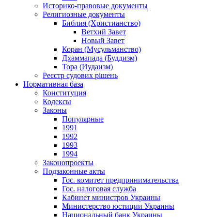
Историко-правовые документы
Религиозные документы
Библия (Христианство)
Ветхий Завет
Новый Завет
Коран (Мусульманство)
Дхаммапада (Буддизм)
Тора (Иудаизм)
Реєстр судових рішень
Нормативная база
Конституция
Кодексы
Законы
Популярные
1991
1992
1993
1994
Законопроекты
Подзаконные акты
Гос. комитет предпринимательства
Гос. налоговая служба
Кабинет министров Украины
Министерство юстиции Украины
Национальный банк Украины