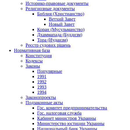
Историко-правовые документы
Религиозные документы
Библия (Христианство)
Ветхий Завет
Новый Завет
Коран (Мусульманство)
Дхаммапада (Буддизм)
Тора (Иудаизм)
Реєстр судових рішень
Нормативная база
Конституция
Кодексы
Законы
Популярные
1991
1992
1993
1994
Законопроекты
Подзаконные акты
Гос. комитет предпринимательства
Гос. налоговая служба
Кабинет министров Украины
Министерство юстиции Украины
Национальный банк Украины