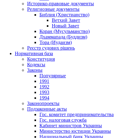
Историко-правовые документы
Религиозные документы
Библия (Христианство)
Ветхий Завет
Новый Завет
Коран (Мусульманство)
Дхаммапада (Буддизм)
Тора (Иудаизм)
Реєстр судових рішень
Нормативная база
Конституция
Кодексы
Законы
Популярные
1991
1992
1993
1994
Законопроекты
Подзаконные акты
Гос. комитет предпринимательства
Гос. налоговая служба
Кабинет министров Украины
Министерство юстиции Украины
Национальный банк Украины