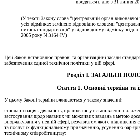
вводяться в дію з 31 липня 20
(У тексті Закону слова "центральний орган виконавчої 
усіх відмінках замінено відповідно словами "централь
питань стандартизації" у відповідному відмінку згідно 
2005 року N 3164-IV)
Цей Закон встановлює правові та організаційні засади стандарт
забезпечення єдиної технічної політики у цій сфері.
Розділ I. ЗАГАЛЬНІ П
Стаття 1. Основні терміни та 
У цьому Законі терміни вживаються у такому значенні:
стандартизація - діяльність, що полягає у встановленні положе
застосування щодо наявних чи можливих завдань з метою дос
впорядкування у певній сфері, результатом якої є підвищення с
та послуг їх функціональному призначенню, усуненню бар'єрів
технічному співробітництву;