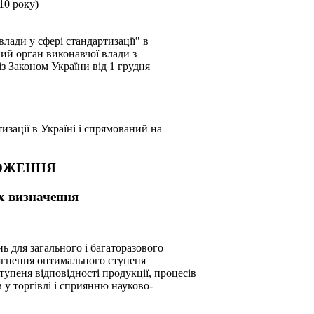
10 року)
влади у сфері стандартизації" в
ний орган виконавчої влади з
із Законом України від 1 грудня
изації в Україні і спрямований на
ОЛОЖЕННЯ
їх визначення
нь для загального і багаторазового
ягнення оптимального ступеня
тупеня відповідності продукції, процесів
 у торгівлі і сприянню науково-