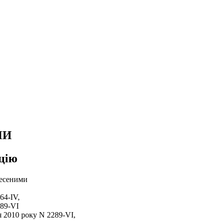
НИ
цію
несеними
64-IV,
289-VI
я 2010 року N 2289-VI,