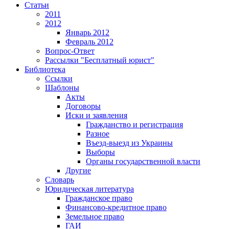
Статьи
2011
2012
Январь 2012
Февраль 2012
Вопрос-Ответ
Рассылки "Бесплатный юрист"
Библиотека
Ссылки
Шаблоны
Акты
Договоры
Иски и заявления
Гражданство и регистрация
Разное
Въезд-выезд из Украины
Выборы
Органы государственной власти
Другие
Словарь
Юридическая литература
Гражданское право
Финансово-кредитное право
Земельное право
ГАИ