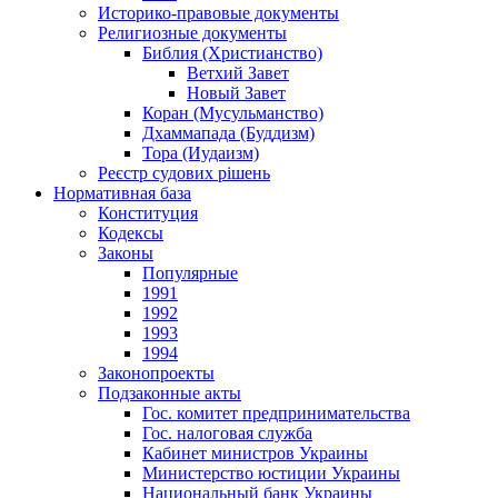
Историко-правовые документы
Религиозные документы
Библия (Христианство)
Ветхий Завет
Новый Завет
Коран (Мусульманство)
Дхаммапада (Буддизм)
Тора (Иудаизм)
Реєстр судових рішень
Нормативная база
Конституция
Кодексы
Законы
Популярные
1991
1992
1993
1994
Законопроекты
Подзаконные акты
Гос. комитет предпринимательства
Гос. налоговая служба
Кабинет министров Украины
Министерство юстиции Украины
Национальный банк Украины