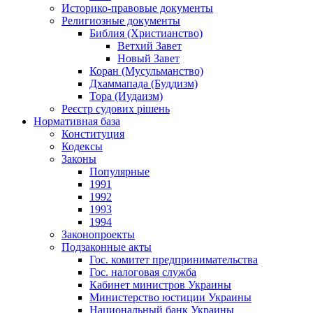
Историко-правовые документы
Религиозные документы
Библия (Христианство)
Ветхий Завет
Новый Завет
Коран (Мусульманство)
Дхаммапада (Буддизм)
Тора (Иудаизм)
Реєстр судових рішень
Нормативная база
Конституция
Кодексы
Законы
Популярные
1991
1992
1993
1994
Законопроекты
Подзаконные акты
Гос. комитет предпринимательства
Гос. налоговая служба
Кабинет министров Украины
Министерство юстиции Украины
Национальный банк Украины