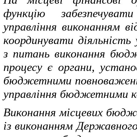
функцію забезпечуват
управління виконанням ві
координувати діяльність
з питань виконання бюд
процесу є органи, устано
бюджетними повноваження
управління бюджетними к
Виконання місцевих бюдже
із виконанням Державног