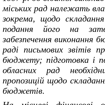
міських рад належать вла
зокрема, щодо складанн
подання його на затв
забезпечення виконання 
раді письмових звітів п
бюджету; підготовка і по
обласних рад необхідн
пропозицій щодо складанн
бюджетів.
На місцеві фінансові о