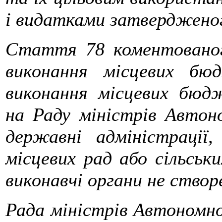
і видатками затверджено
Стаття 78 коментованог
виконання місцевих бюд
виконання місцевих бюдж
на Раду міністрів Автоно
державні адміністрації,
місцевих рад або сільських
виконавчі органи не створе
Рада міністрів Автономно