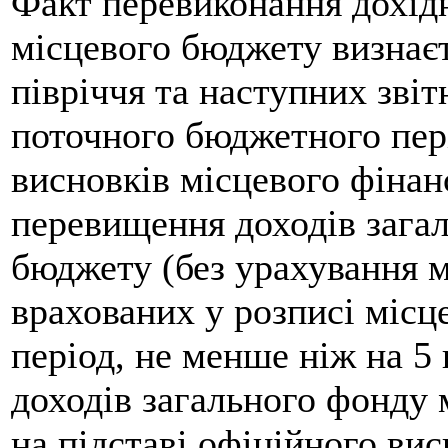
Факт перевиконання дохід
місцевого бюджету визнає
півріччя та наступних звіт
поточного бюджетного пері
висновків місцевого фінан
перевищення доходів зага
бюджету (без урахування 
врахованих у розписі місц
період, не менше ніж на 5
доходів загального фонду 
на підставі офіційного ви