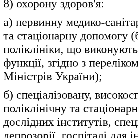
8) охорону здоров'я:
а) первинну медико-саніта
та стаціонарну допомогу (
поліклініки, що виконують
функції, згідно з перелік
Міністрів України);
б) спеціалізовану, високос
поліклінічну та стаціонар
дослідних інститутів, спец
лепрозорії, госпіталі для 