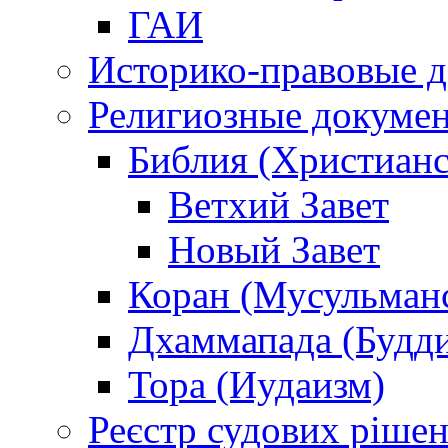
ГАИ
Историко-правовые 
Религиозные докуме
Библия (Христианс
Ветхий Завет
Новый Завет
Коран (Мусульман
Дхаммапада (Будд
Тора (Иудаизм)
Реєстр судових ріше