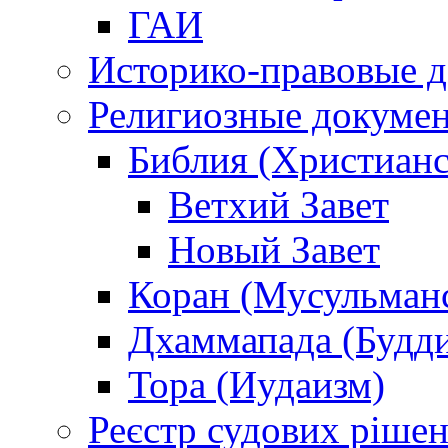
ГАИ
Историко-правовые 
Религиозные докуме
Библия (Христианс
Ветхий Завет
Новый Завет
Коран (Мусульман
Дхаммапада (Будд
Тора (Иудаизм)
Реєстр судових ріше