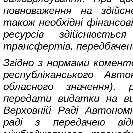
повноваження на здійсн
також необхідні фінансов
ресурсів здійснюєтьс
трансфертів, передбачени
Згідно з нормами коменто
республіканського Авт
обласного значення),
передати видатки на ви
Верховній Раді Автономн
раді з передачею від