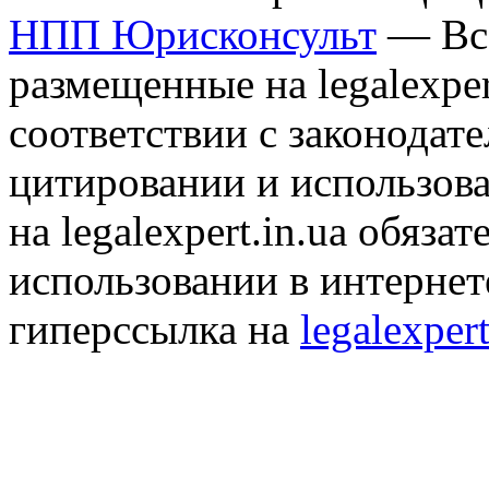
НПП Юрисконсульт
— Все
размещенные на legalexper
соответствии с законодат
цитировании и использов
на legalexpert.in.ua обяз
использовании в интернет
гиперссылка на
legalexpert