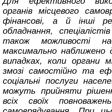
Для ефективного вико
органів місцевого самов
фінансові, а й інші ре
обладнання, спеціалістів
також можливості на
максимально наближено д
випадках, коли органи м
змозі самостійно та еф
соціальні послуги насел
можуть прийняти рішен
всіх своїх повноваже
самоврядування. При ць