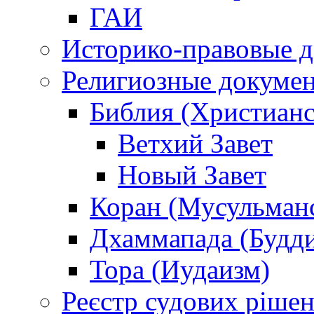
ГАИ
Историко-правовые 
Религиозные докуме
Библия (Христианс
Ветхий Завет
Новый Завет
Коран (Мусульман
Дхаммапада (Будд
Тора (Иудаизм)
Реєстр судових ріше