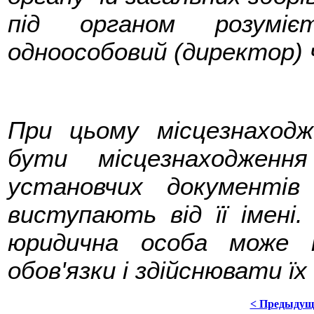
під органом розуміє
одноособовий (директор) ч
При цьому місцезнаход
бути місцезнаходженн
установчих документів
виступають від її імені.
юридична особа може 
обов'язки і здійснювати їх 
< Предыдущ