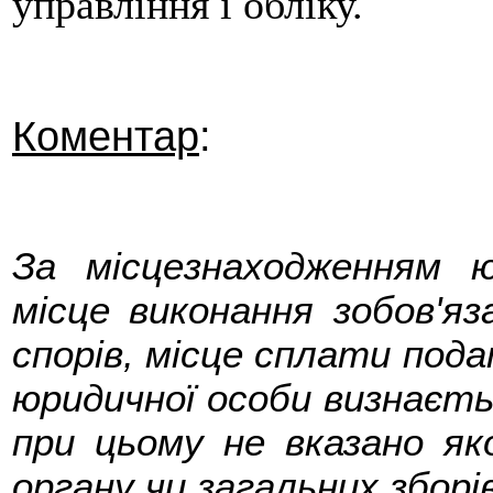
управління і обліку.
Коментар
:
За місцезнаходженням ю
місце виконання зобов'яз
спорів, місце сплати под
юридичної особи визнаєтьс
при цьому не вказано як
органу чи загальних зборі