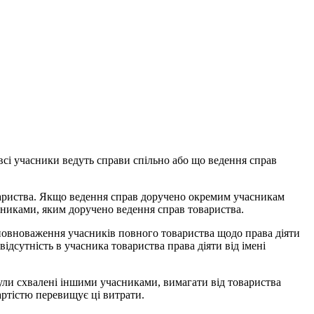
всі учасники ведуть справи спільно або що ведення справ
овариства. Якщо ведення справ доручено окремим учасникам
асниками, яким доручено ведення справ товариства.
повноваження учасників повного товариства щодо права діяти
ідсутність в учасника товариства права діяти від імені
 були схвалені іншими учасниками, вимагати від товариства
вартістю перевищує ці витрати.