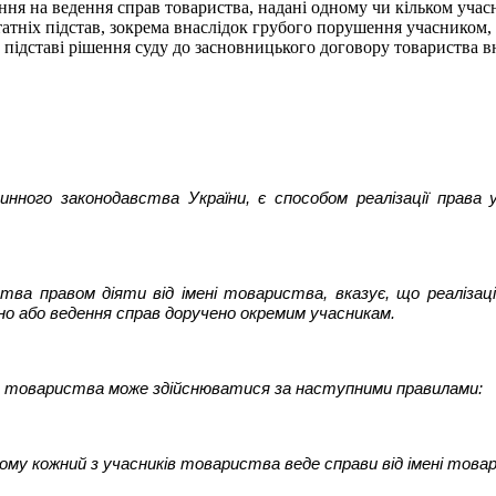
ння на ведення справ товариства, надані одному чи кільком уча
статніх підстав, зокрема внаслідок грубого порушення учасником,
 підставі рішення суду до засновницького договору товариства вн
инного законодавства України, є способом реалізації права
тва правом діяти від імені товариства, вказує, що реаліза
ьно або ведення справ доручено окремим учасникам.
го товариства може здійснюватися за наступними правилами:
ому кожний з учасників товариства веде справи від імені това