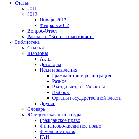
Статьи
2011
2012
Январь 2012
Февраль 2012
Вопрос-Ответ
Рассылки "Бесплатный юрист"
Библиотека
Ссылки
Шаблоны
Акты
Договоры
Иски и заявления
Гражданство и регистрация
Разное
Въезд-выезд из Украины
Выборы
Органы государственной власти
Другие
Словарь
Юридическая литература
Гражданское право
Финансово-кредитное право
Земельное право
ГАИ