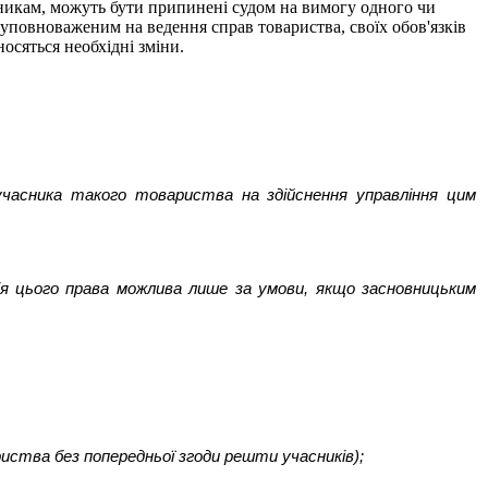
сникам, можуть бути припинені судом на вимогу одного чи
 уповноваженим на ведення справ товариства, своїх обов'язків
осяться необхідні зміни.
 учасника такого товариства на здійснення управління цим
ція цього права можлива лише за умови, якщо засновницьким
риства без попередньої згоди решти учасників);