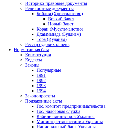
Историко-правовые документы
Религиозные документы
Библия (Христианство)
Ветхий Завет
Новый Завет
Коран (Мусульманство)
Дхаммапада (Буддизм)
Тора (Иудаизм)
Реєстр судових рішень
Нормативная база
Конституция
Кодексы
Законы
Популярные
1991
1992
1993
1994
Законопроекты
Подзаконные акты
Гос. комитет предпринимательства
Гос. налоговая служба
Кабинет министров Украины
Министерство юстиции Украины
Национальный банк Украины