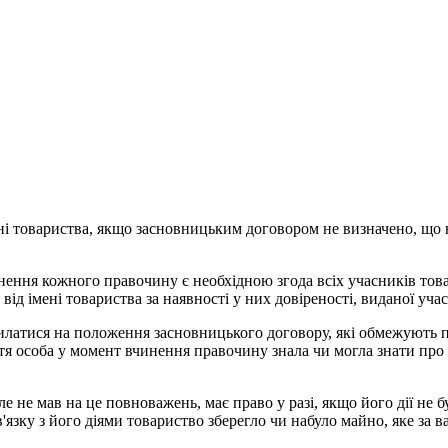
ні товариства, якщо засновницьким договором не визначено, що 
инення кожного правочину є необхідною згода всіх учасників т
ід імені товариства за наявності у них довіреності, виданої уч
силатися на положення засновницького договору, які обмежують 
етя особа у момент вчинення правочину знала чи могла знати про в
але не мав на це повноважень, має право у разі, якщо його дії не
'язку з його діями товариство зберегло чи набуло майно, яке за 