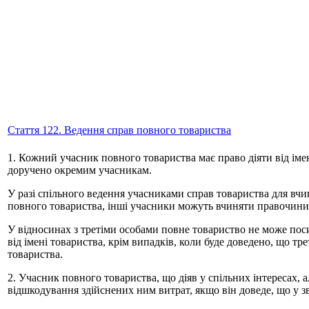
Стаття 122. Ведення справ повного товариства
1. Кожний учасник повного товариства має право діяти від іме
доручено окремим учасникам.
У разі спільного ведення учасниками справ товариства для вч
повного товариства, інші учасники можуть вчиняти правочини в
У відносинах з третіми особами повне товариство не може по
від імені товариства, крім випадків, коли буде доведено, що тр
товариства.
2. Учасник повного товариства, що діяв у спільних інтересах, 
відшкодування здійснених ним витрат, якщо він доведе, що у зв