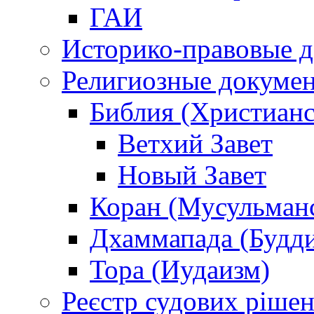
ГАИ
Историко-правовые 
Религиозные докуме
Библия (Христианс
Ветхий Завет
Новый Завет
Коран (Мусульман
Дхаммапада (Будд
Тора (Иудаизм)
Реєстр судових ріше