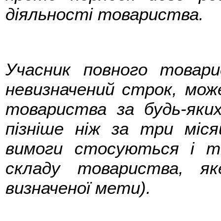
діяльності товариства.
Учасник повного товар
невизначений строк, мож
товариства за будь-яки
пізніше ніж за три міся
вимоги стосуються і ти
складу товариства, я
визначеної мети).