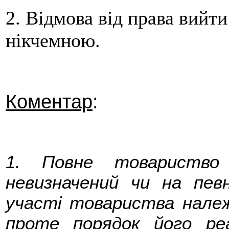
2. Відмова від права вийти
нікчемною.
Коментар
:
1. Повне товариство
невизначений чи на пев
участі товариства належ
проте порядок його реа