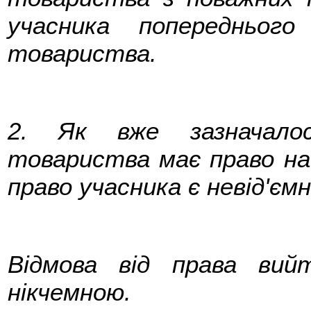
учасника попередньог
товариства.
2. Як вже зазначалос
товариства має право на 
право учасника є невід'єм
Відмова від права ви
нікчемною.