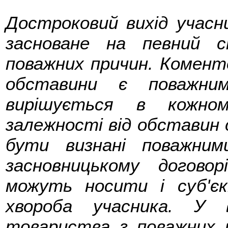
Достроковий вихід учасн
засноване на певний 
поважних причин. Комент
обставини є поважни
вирішується в кожно
залежності від обставин 
бути визнані поважни
засновницькому догово
можуть носити і суб'єк
хвороба учасника. У 
товариства з поважних п