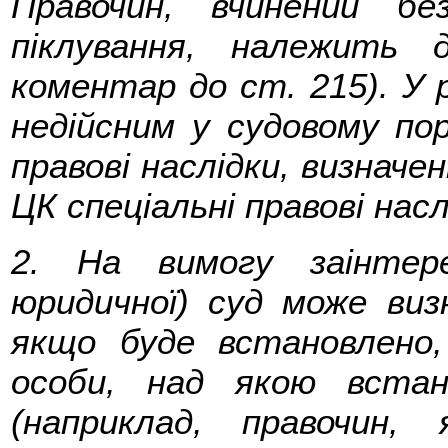
Правочин, вчинений б
піклування, належить д
коментар до ст. 215). У 
недійсним у судовому п
правові наслідки, визначен
ЦК спеціальні правові насл
2. На вимогу заінтере
юридичної) суд може виз
якщо буде встановлено,
особи, над якою встан
(наприклад, правочин,