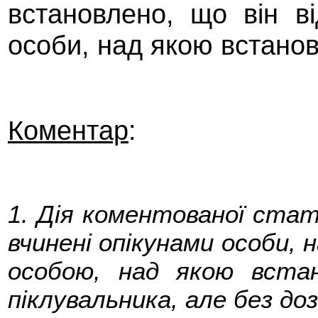
встановлено, що він ві
особи, над якою встанов
Коментар
:
1. Дія коментованої ста
вчинені опікунами особи, 
особою, над якою встан
піклувальника, але без доз