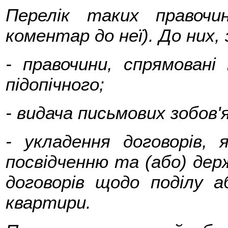
Перелік таких правочи
коментар до неї). До них,
- правочини, спрямовані
підопічного;
- видача письмових зобов'я
- укладення договорів, 
посвідченню та (або) держ
договорів щодо поділу а
квартири.