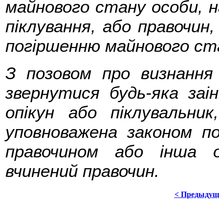
майнового стану особи, н
піклування, або правочин
погіршенню майнового ста
З позовом про визнання
звернутися будь-яка заі
опікун або піклувальник
уповноважена законом п
правочином або інша о
вчинений правочин.
< Предыдущ