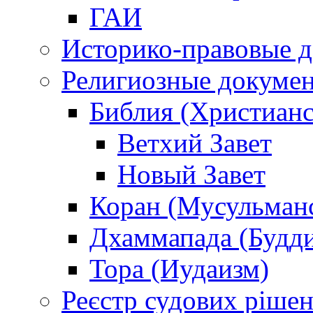
ГАИ
Историко-правовые 
Религиозные докуме
Библия (Христианс
Ветхий Завет
Новый Завет
Коран (Мусульман
Дхаммапада (Будд
Тора (Иудаизм)
Реєстр судових ріше