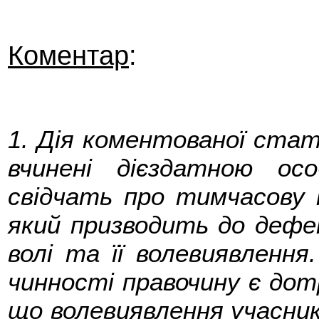
Коментар
:
1. Дія коментованої ста
вчинені дієздатною ос
свідчать про тимчасову 
який призводить до дефе
волі та її волевиявлення
чинності правочину є дот
що волевиявлення учасник