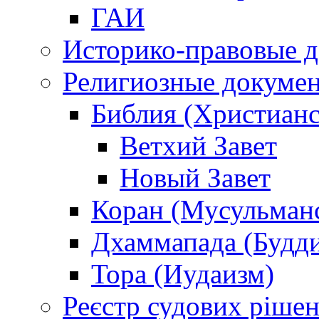
ГАИ
Историко-правовые 
Религиозные докуме
Библия (Христианс
Ветхий Завет
Новый Завет
Коран (Мусульман
Дхаммапада (Будд
Тора (Иудаизм)
Реєстр судових ріше