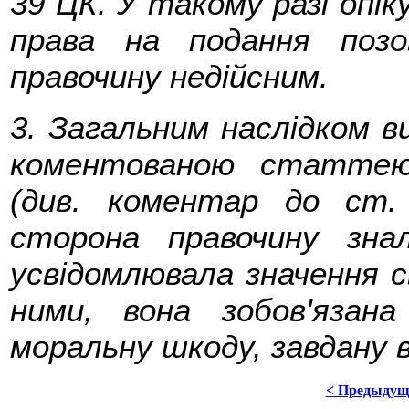
39 ЦК. У такому разі опік
права на подання позо
правочину недійсним.
3. Загальним наслідком в
коментованою статтею
(див. коментар до ст.
сторона правочину зн
усвідомлювала значення с
ними, вона зобов'язан
моральну шкоду, завдану 
< Предыдущ