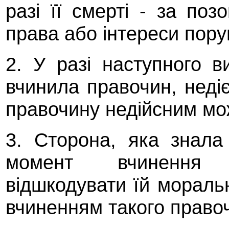
разі її смерті - за поз
права або інтереси пору
2. У разі наступного в
вчинила правочин, неді
правочину недійсним мож
3. Сторона, яка знала
момент вчинення п
відшкодувати їй моральн
вчиненням такого правоч