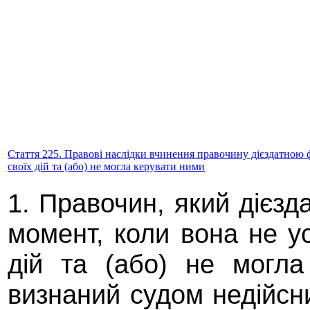
Стаття 225. Правові наслідки вчинення правочину дієздатною 
своїх дій та (або) не могла керувати ними
1. Правочин, який дієзд
момент, коли вона не у
дій та (або) не могл
визнаний судом недійсни