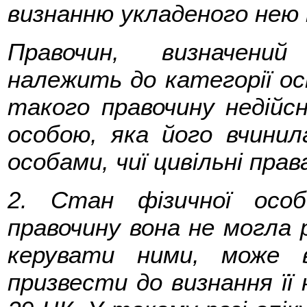
визнанню укладеного нею 
Правочин, визначени
належить до категорії ос
такого правочину недій
особою, яка його вчинила
особами, чиї цивільні пра
2. Стан фізичної осо
правочину вона не могла р
керувати ними, може 
призвести до визнання її 