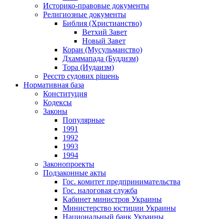
Историко-правовые документы
Религиозные документы
Библия (Христианство)
Ветхий Завет
Новый Завет
Коран (Мусульманство)
Дхаммапада (Буддизм)
Тора (Иудаизм)
Реєстр судових рішень
Нормативная база
Конституция
Кодексы
Законы
Популярные
1991
1992
1993
1994
Законопроекты
Подзаконные акты
Гос. комитет предпринимательства
Гос. налоговая служба
Кабинет министров Украины
Министерство юстиции Украины
Национальный банк Украины