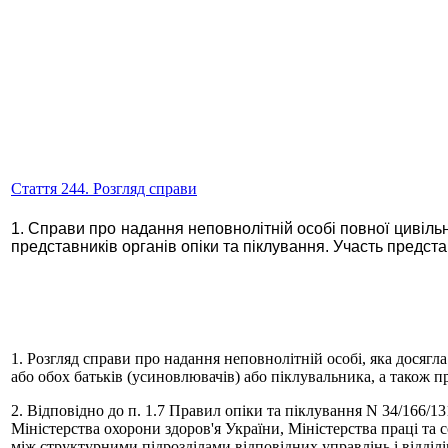
Стаття 244. Розгляд справи
1. Справи про надання неповнолітній особі повної цивільн
представників органів опіки та піклування. Участь предста
1. Розгляд справи про надання неповнолітній особі, яка досягла
або обох батьків (усиновлювачів) або піклувальника, а також пр
2. Відповідно до п. 1.7 Правил опіки та піклування N 34/166/13
Міністерства охорони здоров'я України, Міністерства праці та 
між структурними підрозділами відповідних управлінь і відділів