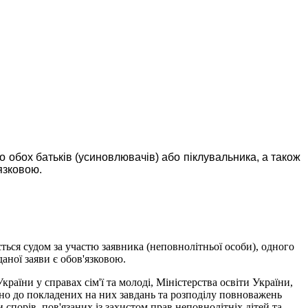
о обох батьків (усиновлювачів) або піклувальника, а також
'язковою.
ється судом за участю заявника (неповнолітньої особи), одного
даної заяви є обов'язковою.
країни у справах сім'ї та молоді, Міністерства освіти України,
ідно до покладених на них завдань та розподілу повноважень
 спорів, пов'язаних із захистом прав неповнолітніх дітей та