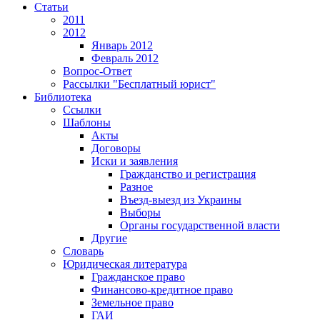
Статьи
2011
2012
Январь 2012
Февраль 2012
Вопрос-Ответ
Рассылки "Бесплатный юрист"
Библиотека
Ссылки
Шаблоны
Акты
Договоры
Иски и заявления
Гражданство и регистрация
Разное
Въезд-выезд из Украины
Выборы
Органы государственной власти
Другие
Словарь
Юридическая литература
Гражданское право
Финансово-кредитное право
Земельное право
ГАИ