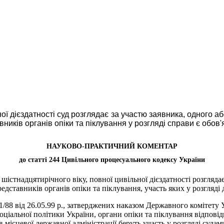
ої дієздатності суд розглядає за участю заявника, одного аб
вників органів опіки та піклування у розгляді справи є обов
НАУКОВО-ПРАКТИЧНИЙ КОМЕНТАР
до статті 244 Цивільного процесуального кодексу України
 шістнадцятирічного віку, повної цивільної дієздатності розгляда
едставників органів опіки та піклування, участь яких у розгляді 
1/88 від 26.05.99 р., затверджених наказом Державного комітету У
соціальної політики України, органи опіки та піклування відпов
 місцевої державної адміністрації беруть участь у розгляді судами